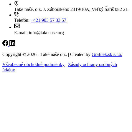
Take naše, o.z.
J. Záborského 2319/10A, Veľký Šariš 082 21
Telefón:
+421 903 57 33 57
E-mail:
info@takenase.org
Copyright © 2026 - Take naše o.z. | Created by
Grafitek.sk s.r.o.
Všeobecné obchodné podmienky
Zásady ochrany osobných
údajov