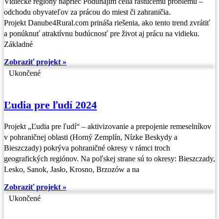
Vidiecke regióny naprieč Podunajím čelia rastúcemu problému –
odchodu obyvateľov za prácou do miest či zahraničia.
Projekt Danube4Rural.com prináša riešenia, ako tento trend zvrátiť
a ponúknuť atraktívnu budúcnosť pre život aj prácu na vidieku.
Základné
Zobraziť projekt »
Ukončené
Ľudia pre ľudí 2024
Projekt „Ľudia pre ľudí“ – aktivizovanie a prepojenie remeselníkov
v pohraničnej oblasti (Horný Zemplín, Nízke Beskydy a
Bieszczady) pokrýva pohraničné okresy v rámci troch
geografických regiónov. Na poľskej strane sú to okresy: Bieszczady,
Lesko, Sanok, Jasło, Krosno, Brzozów a na
Zobraziť projekt »
Ukončené