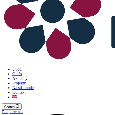
Úvod
O nás
Aktuality
Projekty
Na stiahnutie
Kontakt
Search
Podporte nás